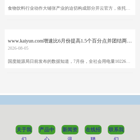
食物饮料行业动作大铺张产业的迫切构成部分开云官方，依托其闲适基本生计需求的刚需属性与独有的营业样式，不仅在经济脱手中阐扬着要津作用，更被精深视为起义经济周期波动智力较强的行业。 本年上半年，在一系列促铺张扩内需策略带动下，国内铺张市集发展态势向好。国度统计局数据露出，2025年上半年，我国社会铺张品零卖总和24.55万亿元，同比增长5.0%。其中，餐饮收入2.75万亿元，同比增长4.3%。 Wind数据露出，规模8月24日，A股231家食物饮料行业上市公司中已有82家透露2025年上半年齿迹。
www.kaiyun.com增速比6月份提高1.5个百分点并团结两个月回升-开云·Kaiyun(中国)官方网站-科技股份有限公司
2026-08-05
国度能源局日前发布的数据知道，7月份，全社会用电量10226亿千瓦时，同比增长8.6%。我国月度全社会用电量数据历史性打破万亿千瓦时关隘，极度于东友邦家一年的用电量。从本年前7个月的数据来看，寰宇全社会用电量同比增长4.5%，不绝保捏安逸增长态势。 用电量是经济出手的“晴雨表”，关扫数据的大幅增长，诚然是多轮高温天气与工业坐褥稳中向好共同作用的成果，但也赋存着我国产业结构的三重变化。 一是工业规模新旧动能调度加速，高本领及装备制造业统统用电量较四大高载能行业（化工、建材、钢铁、有色）统统用电量
关于我
产品中
新闻资
在线招
联系我
们
心
讯
聘
们