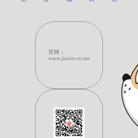
官网：
www.jiaxin-cn.net