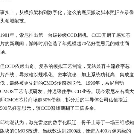
事实上，从模拟架构到数字化，这么的底层搬动脚本照旧在录像
头领域献技。
1981年，索尼推出第一台破钞级CCD相机。CCD开启了感知芯
片的新期间，巅峰时期创造了年规模超70亿好意思元的雄壮商
场。
但CCD依赖出奇、复杂的模拟工艺制造，无法兼容主流数字芯
片产线，导致难以规模化、资本诡秘，加上系统功耗高、集成度
低，最终被更先进的CMOS传感器取代。1996年，索尼启动
CMOS工艺专项研发，并迟缓住手CCD业务。现今索尼左右着大
师CMOS芯片商场超50%份额，拆分后的半导体公司估值接近
500亿好意思元，较CCD巅峰期翻了三倍多余。
邱纯潮认为，激光雷达的数字化跃迁，骨子上等于一场三维感知
版块的CMOS改进。当线数达到2000线，便进入400万像素级的