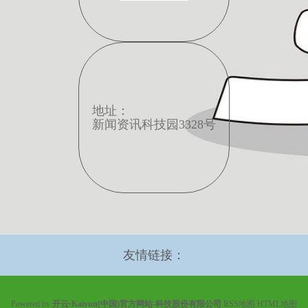
地址：
新闻资讯科技园3328号
友情链接：
Powered by
开云·Kaiyun(中国)官方网站-科技股份有限公司
RSS地图
HTML地图