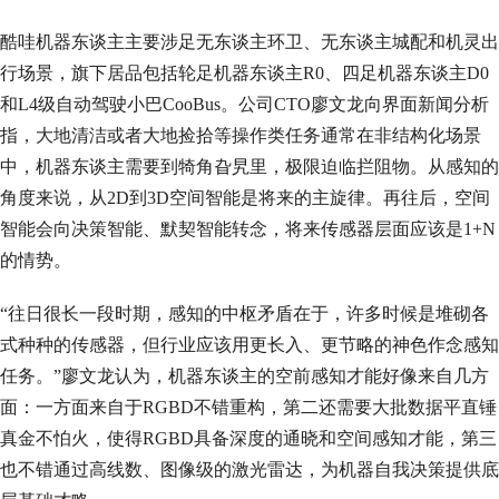
酷哇机器东谈主主要涉足无东谈主环卫、无东谈主城配和机灵出
行场景，旗下居品包括轮足机器东谈主R0、四足机器东谈主D0
和L4级自动驾驶小巴CooBus。公司CTO廖文龙向界面新闻分析
指，大地清洁或者大地捡拾等操作类任务通常在非结构化场景
中，机器东谈主需要到犄角旮旯里，极限迫临拦阻物。从感知的
角度来说，从2D到3D空间智能是将来的主旋律。再往后，空间
智能会向决策智能、默契智能转念，将来传感器层面应该是1+N
的情势。
“往日很长一段时期，感知的中枢矛盾在于，许多时候是堆砌各
式种种的传感器，但行业应该用更长入、更节略的神色作念感知
任务。”廖文龙认为，机器东谈主的空前感知才能好像来自几方
面：一方面来自于RGBD不错重构，第二还需要大批数据平直锤
真金不怕火，使得RGBD具备深度的通晓和空间感知才能，第三
也不错通过高线数、图像级的激光雷达，为机器自我决策提供底