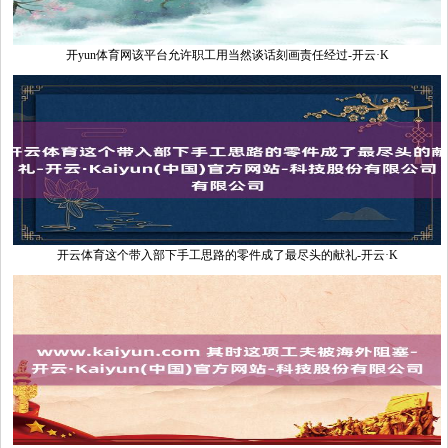
开yun体育网该平台允许职工用当然谈话刻画责任经过-开云·K
开云体育这个带入部下手工思路的零件成了最尽头的献礼-开云·K