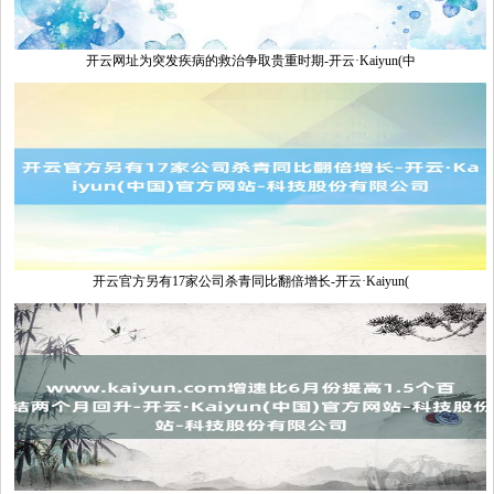
开云网址为突发疾病的救治争取贵重时期-开云·Kaiyun(中
开云官方另有17家公司杀青同比翻倍增长-开云·Kaiyun(