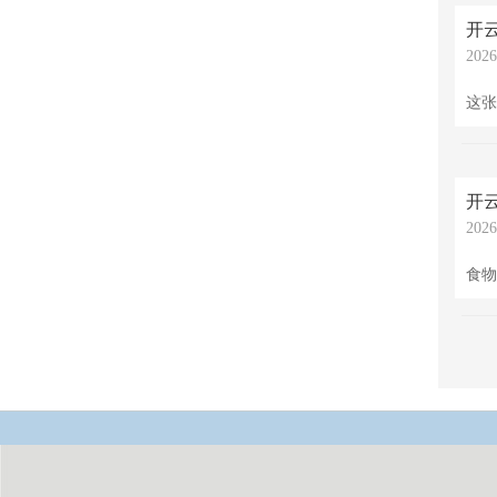
2026
2026