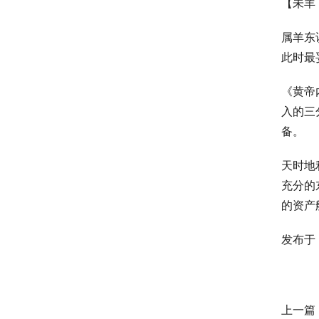
【未羊
属羊东
此时最
《黄帝
入的三
备。
天时地
充分的
的资产
发布于
上一篇