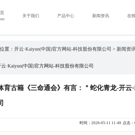
页
关于我们
产品中心
新闻资讯
在
me
位置：
开云·Kaiyun(中国)官方网站-科技股份有限公司
>
新闻资
开云·Kaiyun(中国)官方网站-科技股份有限公司
体育古籍《三命通会》有言：＂蛇化青龙-开云·Ka
司
时间：2026-05-11 11:49
点击：6