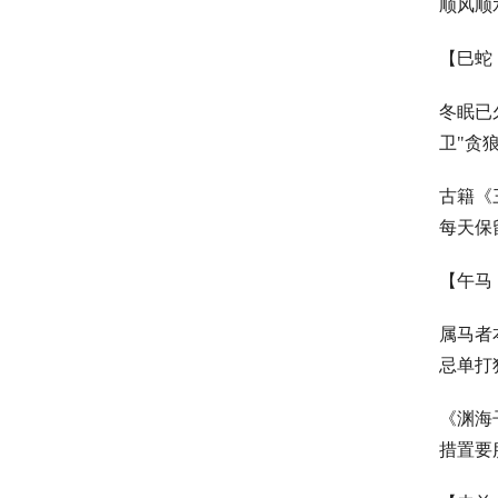
顺风顺
【巳蛇
冬眠已
卫"贪
古籍《
每天保
【午马
属马者
忌单打
《渊海
措置要