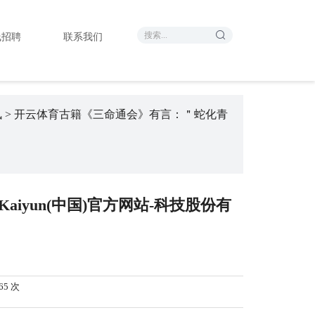
线招聘
联系我们
讯
> 开云体育古籍《三命通会》有言：＂蛇化青
iyun(中国)官方网站-科技股份有
5 次