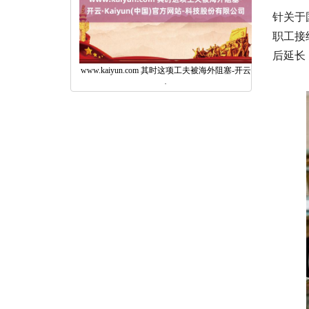
针关于
职工接
后延长
www.kaiyun.com 其时这项工夫被海外阻塞-开云
·