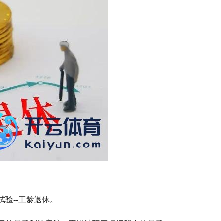
验--工龄退休。