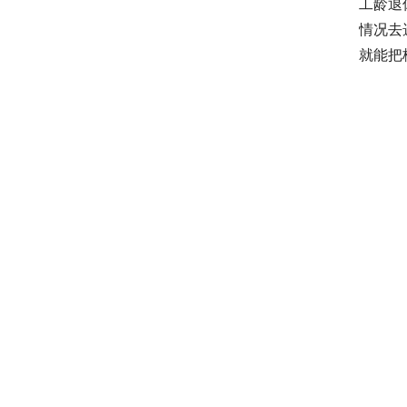
工龄退
情况去
就能把