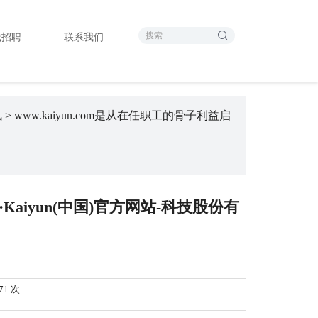
线招聘
联系我们
讯
> www.kaiyun.com是从在任职工的骨子利益启
·Kaiyun(中国)官方网站-科技股份有
1 次