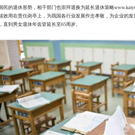
国民的退休形势，相干部门也崇拜退换为延长退休策略www.kaiy
续效用在责任岗亭上，为我国各行业发展作念孝敬，为企业的发
，直到男女退休年齿皆延长至65周岁。