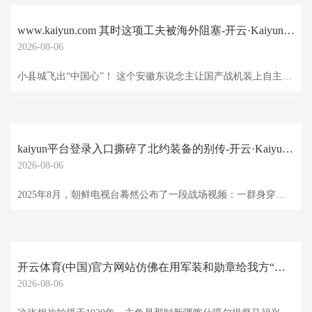
www.kaiyun.com 其时这项工夫被海外阻塞-开云·Kaiyun(中国)官方网站-科技股份有限公司
2026-08-06
小县城飞出“中国心”！ 这个安徽东说念主让国产战机装上自主引擎 在安徽铜陵枞阳一个叫会宫镇的小地点，走出了中国航空发动机的“掌舵东说念主”——曹开国。 从航天标兵到“工业王冠”攻坚者，他指导团队打破1800℃高温材料、造出寿命普及30%的涡轮叶片，让国产航空发动机从“卡脖子”走向“中国心”！ 一、枞阳沃土：11位历史名东说念主中的科技新星 枞阳虽是长江边的小县城，却文脉深厚。 这里是桐城派起初地，降生过左光斗、方以智等11位“安徽百位历史文假名东说念主”。 2015年，枞阳从安庆划归铜陵统带，
kaiyun平台登录入口撕碎了北约装备的别传-开云·Kaiyun(中国)官方网站-科技股份有限公司
2026-08-06
2025年8月，朝鲜电视台蓦然公布了一段战场视频：一群身穿迷彩服的朝鲜士兵，驾驶着中国制造的“山东猫”农用全地形车，在俄罗斯库尔斯克州的泥泞平原上首尾相救。 他们用5.8万元一枚的朝鲜“火鸟”导弹，精确炸飞了价值126万的好意思制“斯特瑞克”坦克车；用肉身眩惑无东谈主机，为战友创反水击契机；以致弹尽粮绝时，12名重伤士兵牵入部属手拉响光荣弹自裁，无一东谈主遵命。 半年内回应全境 西方嘲讽的“中叶纪队伍”，竟用无东谈主机蜂群、107火箭炮与“三三制”冲锋战略，撕碎了北约装备的别传。 令东谈主胆怯
开云体育(中国)官方网站仿佛在用军装和勋章给我方“撑局势”-开云·Kaiyun(中国)官方网站-科技股份有限公司
2026-08-06