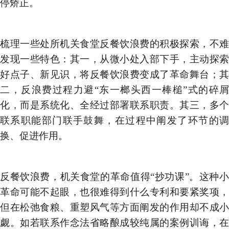
停矫正。
梳理一些处所机关食堂反餐饮浪费的积极探索，不难
发现一些特色：其一，从微小处入部下手，主动探索
好点子、新见识，将反餐饮浪费变成了革命舞台；其
二，反浪费过程力避“东一榔头西一棒槌”式的碎屑
化，而是系统化、全经过部署联系职责。其三，多个
联系职能部门联手鼓舞，在过程中阐发了环节的调
换、促进作用。
反餐饮浪费，机关食堂的革命值得“抄功课”。这种小
革命可能不起眼，也很难得到什么专利和要紧奖项，
但在松弛食粮、重塑风气等方面阐发的作用却不成小
觑。如若联系作念法省略酿成较纯属的案例训诲，在