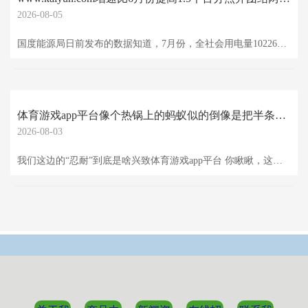
2026-08-05
国度能源局日前发布的数据知道，7月份，全社会用电量10226亿千瓦时，同比增长8.6%。我国月度全社会用电量数据历史性打破万亿千瓦时关隘，极度于东友邦家一年的用电量。从本年前7个月的数据来看，寰宇全社会用电量同比增长4.5%，不绝保捏安逸增长态势。 用电量是经济出手的“晴雨表”，关扫数据的大幅增长，诚然是多轮高温天气与工业坐褥稳中向好共同作用的成果，但也赋存着我国产业结构的三重变化。 一是工业规模新旧动能调度加速，高本领及装备制造业统统用电量较四大高载能行业（化工、建材、钢铁、有色）统统用电量
体育游戏app平台像个热锅上的蚂蚁似的倒像是把半条腿都跻身了战火里-开云·Kaiyun(中国)官方网站-科技股份有限公司
2026-08-03
我们这边的“忍耐”到底是啥兴致体育游戏app平台 你瞅瞅，这会儿这阵势，五大常任理事国里，英国、法国和好意思国忙着我方“折腾”大看成，像个热锅上的蚂蚁似的 倒像是把半条腿都跻身了战火里，兵荒马乱 就我们中国，倒是显得“老淳结实”的，似乎挺淡定，没弘扬出啥“烦燥”劲儿 反倒让东说念主合计挺“忍耐”的 关联词你知说念不，别看我们名义上挺安心，事实上，我们可莫得袖手旁不雅 反倒是在“豪恣抄底”俄罗斯的动力 这个事，搞得好意思媒都稀里糊涂 各方都在合计，套路谁得劲 你瞧，现脚下这阵势 俄罗斯这边，带领