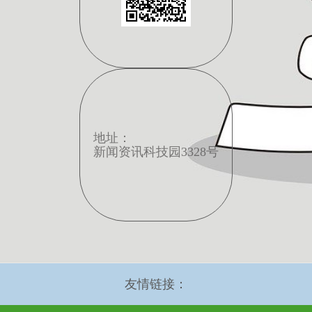
地址：
新闻资讯科技园3328号
友情链接：