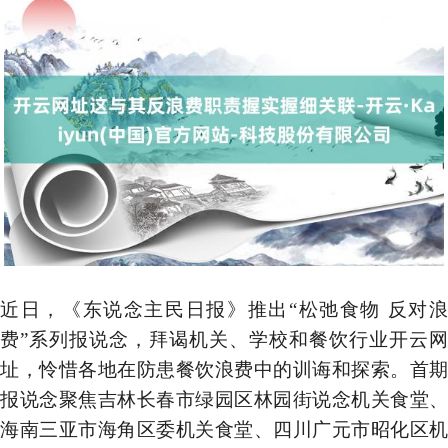
近日，《东说念主民日报》推出“松弛食物 反对浪
费”系列报说念，拜谒机关、学校和餐饮行业开云网
址，怜惜各地在防患餐饮浪费中的训诲和探索。首期
报说念聚焦吉林长春市绿园区林园街说念机关食堂、
海南三亚市海角区委机关食堂、四川广元市昭化区机