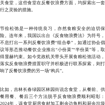
关食堂，这些食堂在反餐饮浪费方面，均探索出一套
行之灵验的措施。
节俭松弛是一种传统良习，亦然食粮安全的迫切保
险。连年来，我国以出台《反食物浪费法》为符号，
不息打出一系列反餐饮浪费“组合拳”，如通过协会倡
议等形态推动餐饮企业推出“小份菜”“半份菜”等，取
得显赫约束。如今党政机关带头开展食粮松弛活动，
落实反食物浪费措置职守并积极进行联系探索，则打
响了反餐饮浪费的另一场“构兵”。
比如，吉林长春绿园区林园街说念食堂，从餐前、供
餐用餐、餐后三个方法脱手反食物浪费顺利昭彰：
2024年，该食堂厨房食材加工剩余边角料和厨余垃圾