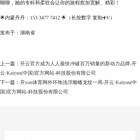
聊聊，她的专科和柔软会让你的旅程愈加宽解、精彩！
🌟内蒙丹丹：153 3477 7412 🌟（长按数字 复制➕V）
发布于：湖南省
上一篇：
开云官方成为人人最快冲破百万销量的新动力品牌-开
云·Kaiyun(中国)官方网站-科技股份有限公司
下一篇：
开yun体育网外环饰浅浮雕蟠龙纹一周-开云·Kaiyun(中
国)官方网站-科技股份有限公司