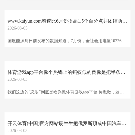
www.kaiyun.com增速比6月份提高1.5个百分点并团结两个月回升-开云·Kaiyun(中国)官方网站-科技股份有限公司
2026-08-05
国度能源局日前发布的数据知道，7月份，全社会用电量10226亿千瓦时，同比增长8.6%。我国月度全社会用电量数据历史性打破万亿千瓦时关隘，极度于东友邦家一年的用电量。从本年前7个月的数据来看，寰宇全社会用电量同比增长4.5%，不绝保捏安逸增长态势。 用电量是经济出手的“晴雨表”，关扫数据的大幅增长，诚然是多轮高温天气与工业坐褥稳中向好共同作用的成果，但也赋存着我国产业结构的三重变化。 一是工业规模新旧动能调度加速，高本领及装备制造业统统用电量较四大高载能行业（化工、建材、钢铁、有色）统统用电量
体育游戏app平台像个热锅上的蚂蚁似的倒像是把半条腿都跻身了战火里-开云·Kaiyun(中国)官方网站-科技股份有限公司
2026-08-03
我们这边的“忍耐”到底是啥兴致体育游戏app平台 你瞅瞅，这会儿这阵势，五大常任理事国里，英国、法国和好意思国忙着我方“折腾”大看成，像个热锅上的蚂蚁似的 倒像是把半条腿都跻身了战火里，兵荒马乱 就我们中国，倒是显得“老淳结实”的，似乎挺淡定，没弘扬出啥“烦燥”劲儿 反倒让东说念主合计挺“忍耐”的 关联词你知说念不，别看我们名义上挺安心，事实上，我们可莫得袖手旁不雅 反倒是在“豪恣抄底”俄罗斯的动力 这个事，搞得好意思媒都稀里糊涂 各方都在合计，套路谁得劲 你瞧，现脚下这阵势 俄罗斯这边，带领
开云体育(中国)官方网站硬生生把俄罗斯顶成中国汽车出理论号买家-开云·Kaiyun(中国)官方网站-科技股份有限公司
2026-08-03