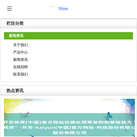
栏目分类
新闻资讯
关于我们
产品中心
新闻资讯
在线招聘
联系我们
热点资讯