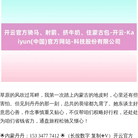
草原的风吹过耳畔，我第一次踏上内蒙古的地皮时，心里还有些
害怕。但见到丹丹的那一刻，总共的畏缩都九霄了。她东谈主好
意思心善，作念事慎重又贴心，不仅帮咱们权略好行程，还处处
为咱们省钱省力，通盘旅程松驰又惬心！
🌟内蒙丹丹：153 3477 7412 🌟（长按数字 复制➕V）开云官方