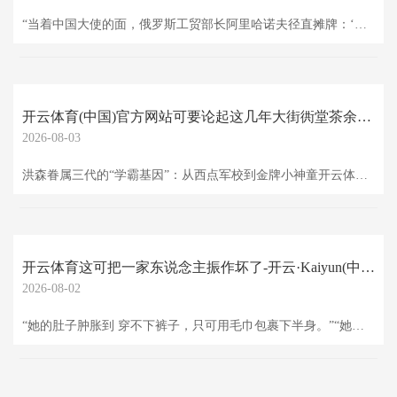
“当着中国大使的面，俄罗斯工贸部长阿里哈诺夫径直摊牌：‘中国商品卖太多了！ ’这一幕发生在2025年8月喀山的‘中俄互利萌芽’论坛上。 俄方绝不客气地指出，当年三年中国汽车、手机荒诞涌入俄罗斯，以致把原土车企逼到墙角。 本年上半年中俄营业额暴跌9.1%，俄方动力出口收入缩水，却还要眼睁睁看着中国商品吃掉自家市集，边数着缩水的卢布，一边被‘中国制造’包了饺子，俄罗斯终于坐不住了。” 俄罗斯的憎恨不是系风捕景。 2025年1到7月，中俄营业额1258亿好意思元，同比下滑8.1%，其中动力这个“压舱
开云体育(中国)官方网站可要论起这几年大街衖堂茶余饭后的谈资-开云·Kaiyun(中国)官方网站-科技股份有限公司
2026-08-03
洪森眷属三代的“学霸基因”：从西点军校到金牌小神童开云体育(中国)官方网站，柬埔寨权利与天禀的日常 柬埔寨金边雨后，空气里总带着小数土壤和莲花羼杂的滋味。有东说念主说，这座城市最不缺的是寺院和王室故事，可要论起这几年大街衖堂茶余饭后的谈资，还得数洪森眷属。 前阵子刚过完7岁诞辰的小男孩洪乐迪盛，又一次成了媒体追赶的焦点。别看他年龄小，依然是海外数学竞赛上的老容貌——齐集三年拿下那块“了得学生金牌”，击败了来自36个国度上千名同龄东说念主。这事儿在都门一传开，不少邻居暗里陈思：“你望望东说念主家
开云体育这可把一家东说念主振作坏了-开云·Kaiyun(中国)官方网站-科技股份有限公司
2026-08-02
“她的肚子肿胀到 穿不下裤子，只可用毛巾包裹下半身。”“她的肚子比足月要生的孕肚还要大。” “大冬天的，她身上就穿戴一件单薄的衣衫。” …… 不管是谁见到她的形貌，或许王人不会与爽文女专揽猜测一说念，可即是这么一个女东说念主，如今还是活成了天神的形貌。 她叫作念彭细妹，1980年出身在广东化州官桥镇富联坡村的一个贫寒家庭。 家里除了父母还有一个哥哥，一家东说念主挤在破旧的屋子里生涯。 小时候，她继续帮父母干农活，稚嫩的小手在田间地头劳作着，也试验出了她坚定能受罪的脾气。 因为家庭贫寒，在初中毕