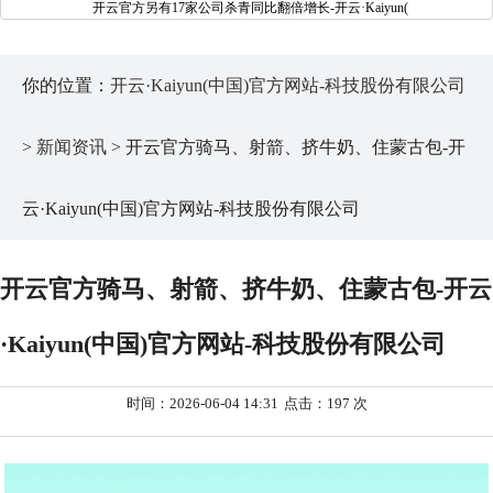
开云官方另有17家公司杀青同比翻倍增长-开云·Kaiyun(
你的位置：
开云·Kaiyun(中国)官方网站-科技股份有限公司
>
新闻资讯
> 开云官方骑马、射箭、挤牛奶、住蒙古包-开
云·Kaiyun(中国)官方网站-科技股份有限公司
开云官方骑马、射箭、挤牛奶、住蒙古包-开云
·Kaiyun(中国)官方网站-科技股份有限公司
时间：2026-06-04 14:31
点击：197 次