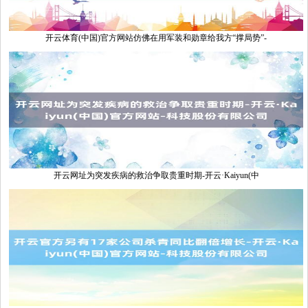
开云体育(中国)官方网站仿佛在用军装和勋章给我方“撑局势”-
开云网址为突发疾病的救治争取贵重时期-开云·Kaiyun(中