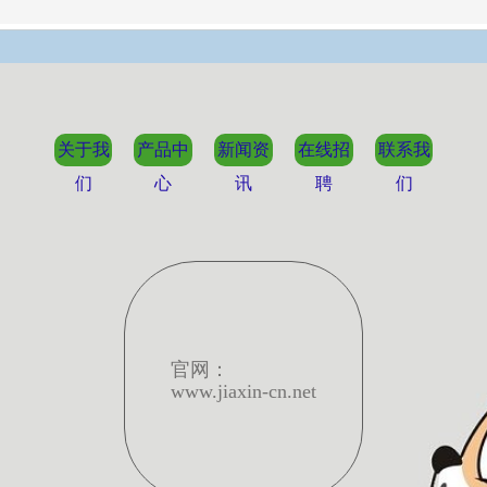
关于我
产品中
新闻资
在线招
联系我
们
心
讯
聘
们
官网：
www.jiaxin-cn.net