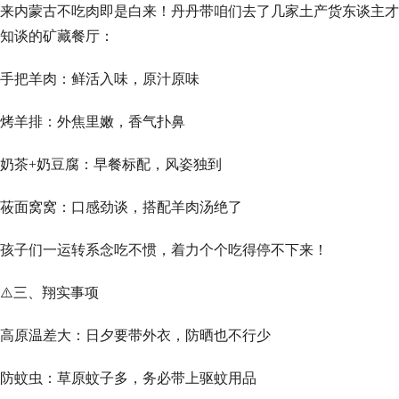
来内蒙古不吃肉即是白来！丹丹带咱们去了几家土产货东谈主才
知谈的矿藏餐厅：
手把羊肉：鲜活入味，原汁原味
烤羊排：外焦里嫩，香气扑鼻
奶茶+奶豆腐：早餐标配，风姿独到
莜面窝窝：口感劲谈，搭配羊肉汤绝了
孩子们一运转系念吃不惯，着力个个吃得停不下来！
⚠️三、翔实事项
高原温差大：日夕要带外衣，防晒也不行少
防蚊虫：草原蚊子多，务必带上驱蚊用品